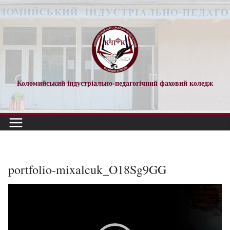
Перейти
до
вмісту
Коломийський індустріально-педагогічний фаховий коледж
portfolio-mixalcuk_O18Sg9GG
Відеопрогравач