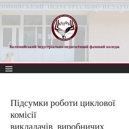
Перейти
до
вмісту
Коломийський індустріально-педагогічний фаховий коледж
Підсумки роботи циклової
комісії
викладачів_виробничих