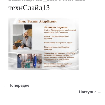
технСлайд13
← Попереднє
Наступне →