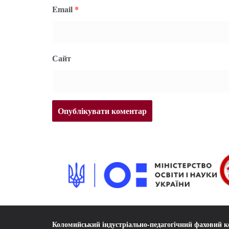
Email
*
Сайт
Коломийський індустріально-педагогічний фаховий 