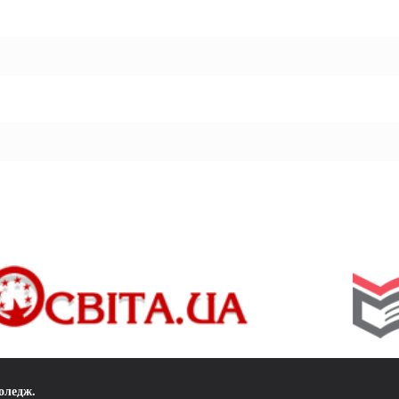
коледж
.