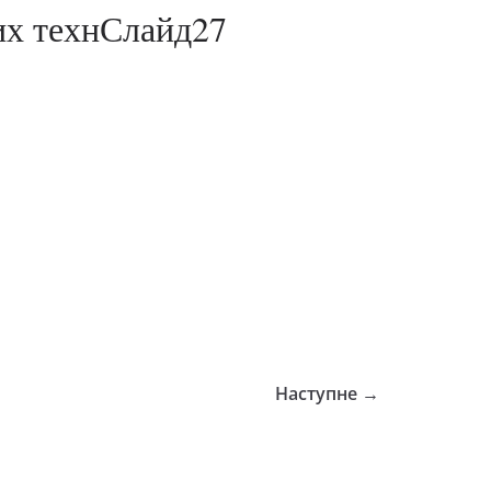
их технСлайд27
Наступне →