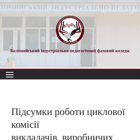
Перейти
до
вмісту
Коломийський індустріально-педагогічний фаховий коледж
Підсумки роботи циклової
комісії
викладачів_виробничих