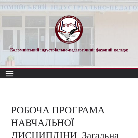
Перейти
до
вмісту
Коломийський індустріально-педагогічний фаховий коледж
РОБОЧА ПРОГРАМА
НАВЧАЛЬНОЇ
ДИСЦИПЛІНИ_Загальна