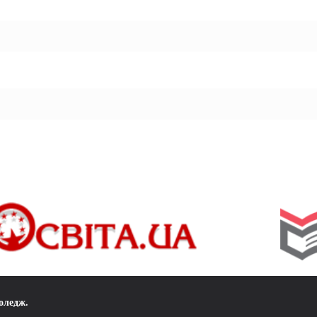
коледж
.