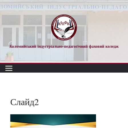
Перейти
до
вмісту
Коломийський індустріально-педагогічний фаховий коледж
Слайд2