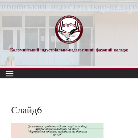
Перейти
до
вмісту
Коломийський індустріально-педагогічний фаховий коледж
Слайд6