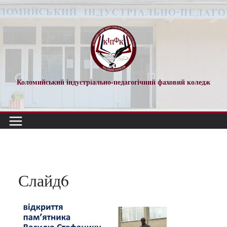
Перейти
до
вмісту
Коломийський індустріально-педагогічний фаховий коледж
Слайд6