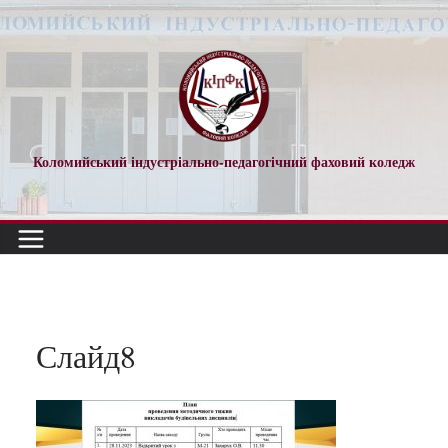
Перейти
до
вмісту
Коломийський індустріально-педагогічний фаховий коледж
Слайд8