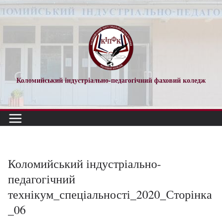
Перейти
до
вмісту
Коломийський індустріально-педагогічний фаховий коледж
Коломийський індустріально-
педагогічний
технікум_спеціальності_2020_Сторінка
_06