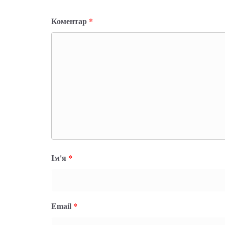
Коментар
*
Ім'я
*
Email
*