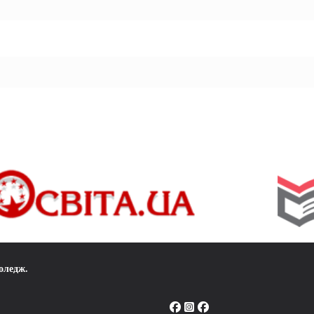
коледж
.