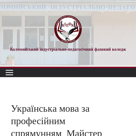
Перейти
до
вмісту
Коломийський індустріально-педагогічний фаховий коледж
Українська мова за
професійним
спрямунням_Майстер