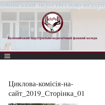
Перейти
до
вмісту
Коломийський індустріально-педагогічний фаховий коледж
Циклова-комісія-на-
сайт_2019_Сторінка_01