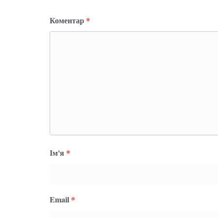
Коментар
*
Ім'я
*
Email
*