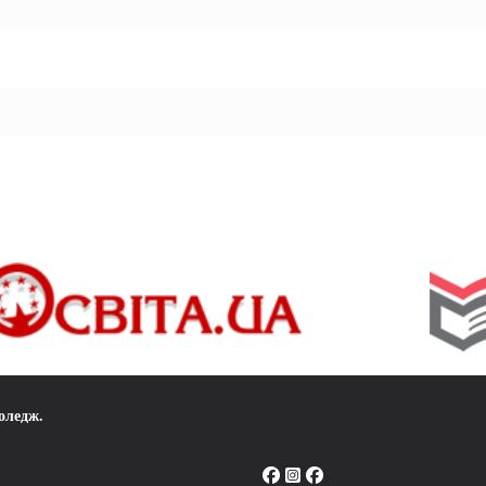
коледж
.