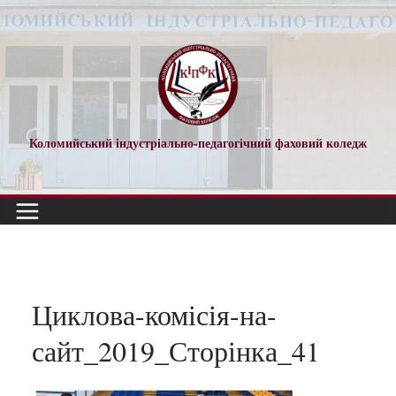
Перейти
до
вмісту
Коломийський індустріально-педагогічний фаховий коледж
Циклова-комісія-на-
сайт_2019_Сторінка_41