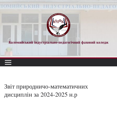
Перейти
до
вмісту
Коломийський індустріально-педагогічний фаховий коледж
Звіт природничо-математичних
дисциплін за 2024-2025 н.р
Відеопрогравач