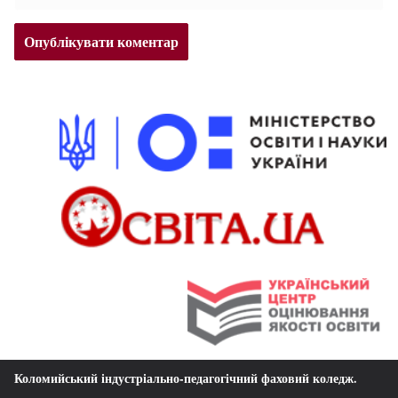
Коломийський індустріально-педагогічний фаховий коледж
.