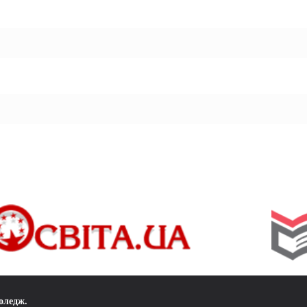
коледж
.