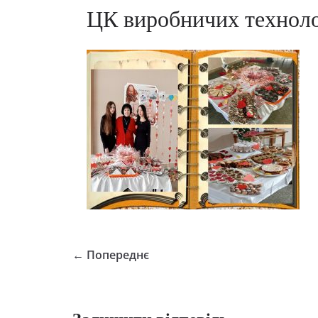
ЦК виробничих технол
← Попереднє