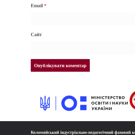
Email
*
Сайт
Коломийський індустріально-педагогічний фаховий 