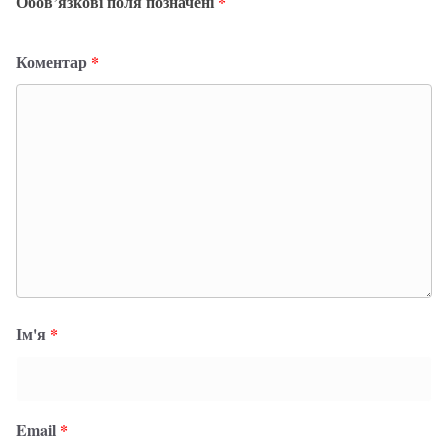
Обов’язкові поля позначені
*
Коментар
*
Ім'я
*
Email
*