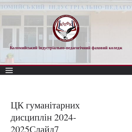
Перейти
до
вмісту
Коломийський індустріально-педагогічний фаховий коледж
ЦК гуманітарних
дисциплін 2024-
2025Слайд7