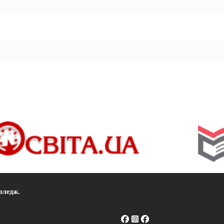
коледж
.