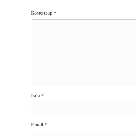
Коментар
*
Ім'я
*
Email
*