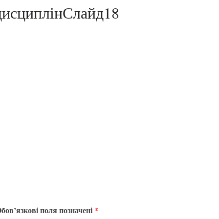
дисциплінСлайд18
бов’язкові поля позначені
*