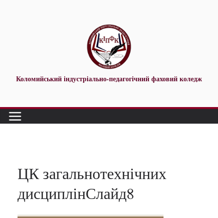
Перейти
до
вмісту
Коломийський індустріально-педагогічний фаховий коледж
ЦК загальнотехнічних
дисциплінСлайд8