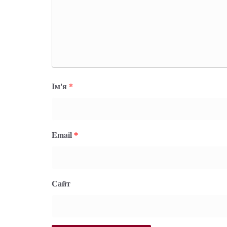
Ім'я
*
Email
*
Сайт