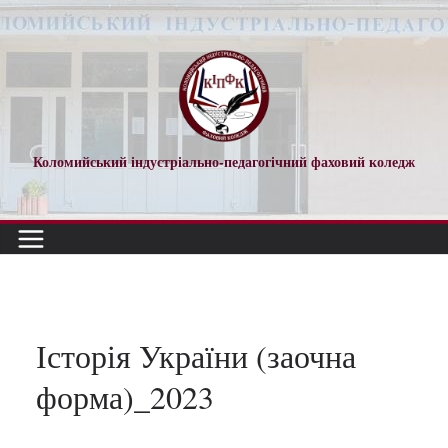
Перейти
до
вмісту
Коломийський індустріально-педагогічний фаховий коледж
Історія України (заочна
форма)_2023