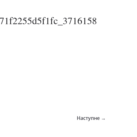
71f2255d5f1fc_3716158
Наступне →