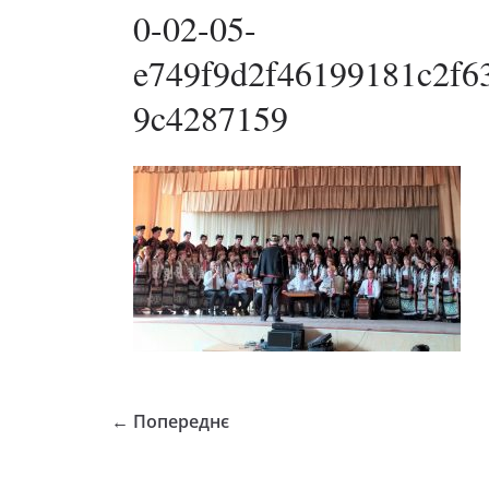
0-02-05-
e749f9d2f46199181c2f6
9c4287159
← Попереднє