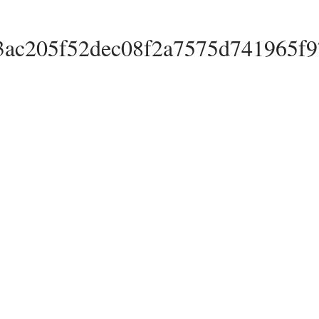
3ac205f52dec08f2a7575d741965f9