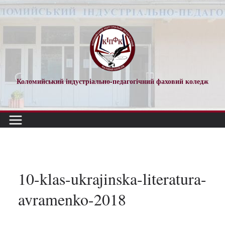
Перейти
до
вмісту
Коломийський індустріально-педагогічний фаховий коледж
10-klas-ukrajinska-literatura-
avramenko-2018