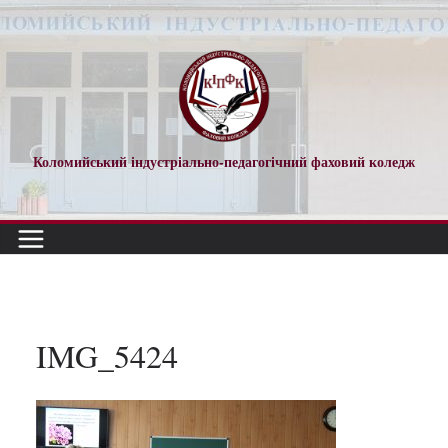
Перейти
до
вмісту
Коломийський індустріально-педагогічний фаховий коледж
IMG_5424