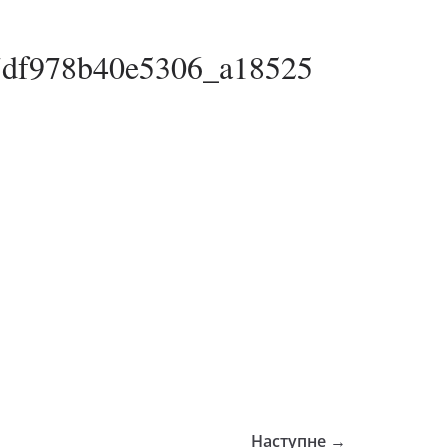
7df978b40e5306_a18525
Наступне →