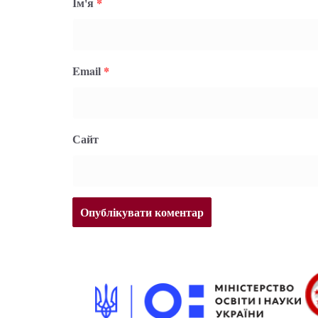
Ім'я
*
Email
*
Сайт