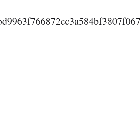
bd9963f766872cc3a584bf3807f06