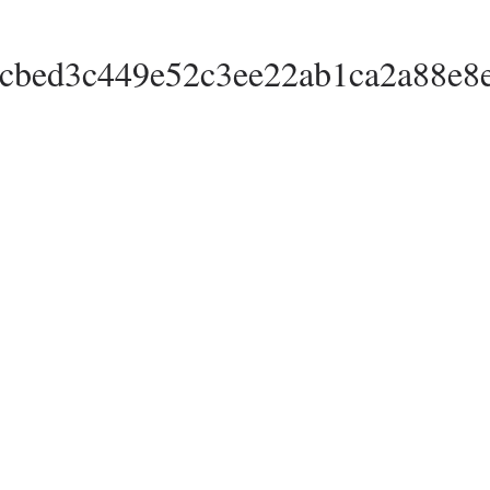
cbed3c449e52c3ee22ab1ca2a88e8