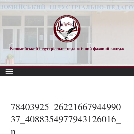
Перейти
до
вмісту
Коломийський індустріально-педагогічний фаховий коледж
78403925_26221667944990
37_4088354977943126016_
n