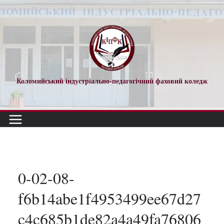
Перейти
до
вмісту
Коломийський індустріально-педагогічний фаховий коледж
0-02-08-
f6b14abe1f4953499ee67d27
c4c685b1de82a4a49fa76806