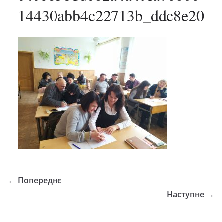
14430abb4c22713b_ddc8e20
← Попереднє
Наступне →