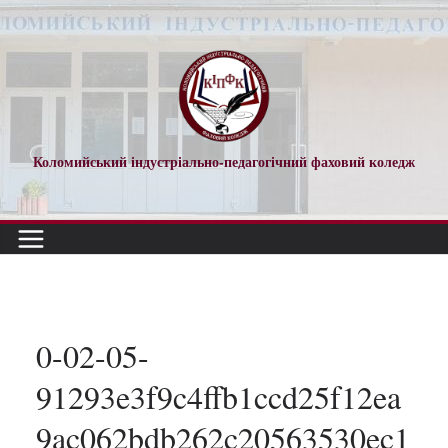
Перейти
до
вмісту
Коломийський індустріально-педагогічний фаховий коледж
0-02-05-
91293e3f9c4ffb1ccd25f12ea
9ac062bdb262c20563530ec1