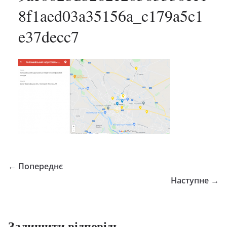
8f1aed03a35156a_c179a5c1
e37decc7
← Попереднє
Наступне →
Залишити відповідь