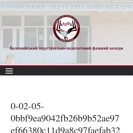
Перейти
до
вмісту
Коломийський індустріально-педагогічний фаховий коледж
0-02-05-
0bbf9ea9042fb26b9b52ae97
ef66380c11d9a8c97faefab32