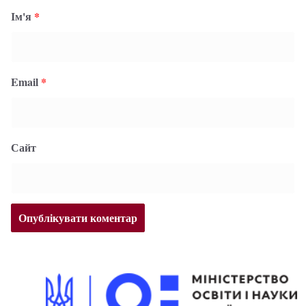
Ім'я
*
Email
*
Сайт