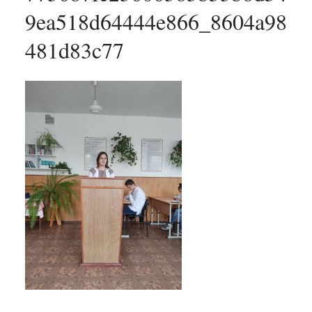
9ea518d64444e866_8604a98
481d83c77