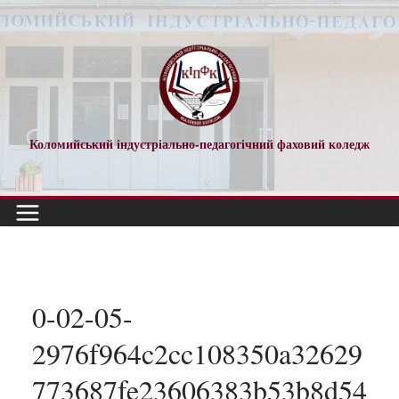
Перейти
до
вмісту
Коломийський індустріально-педагогічний фаховий коледж
0-02-05-
2976f964c2cc108350a32629
773687fe23606383b53b8d54