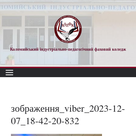
Перейти
до
вмісту
Коломийський індустріально-педагогічний фаховий коледж
зображення_viber_2023-12-
07_18-42-20-832