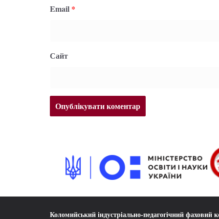
Email
*
Сайт
Коломийський індустріально-педагогічний фаховий 