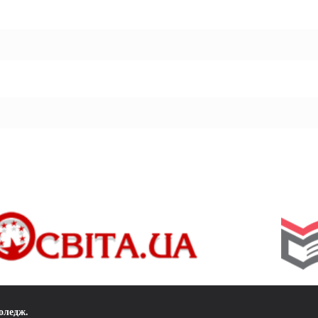
коледж
.