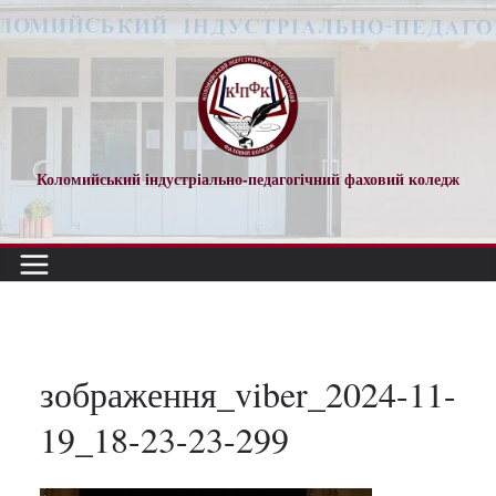
Перейти
до
вмісту
Коломийський індустріально-педагогічний фаховий коледж
зображення_viber_2024-11-
19_18-23-23-299