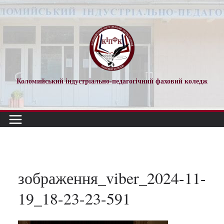
Перейти
до
вмісту
Коломийський індустріально-педагогічний фаховий коледж
зображення_viber_2024-11-
19_18-23-23-591