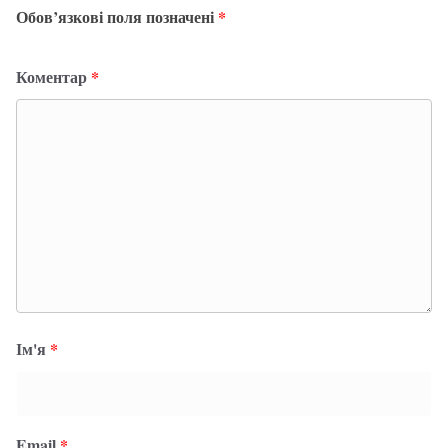
Обов’язкові поля позначені
*
Коментар
*
Ім'я
*
Email
*