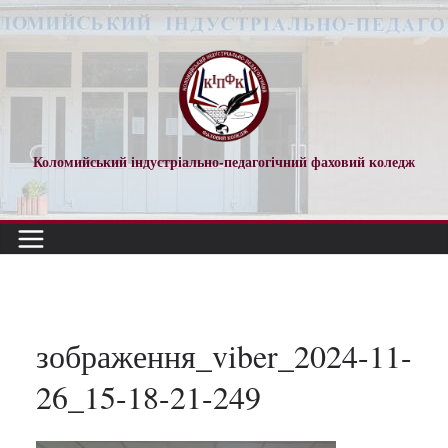
Перейти
до
вмісту
Коломийський індустріально-педагогічний фаховий коледж
зображення_viber_2024-11-
26_15-18-21-249