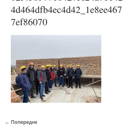
4d464dfb4ec4d42_1e8ee467
7ef86070
← Попереднє