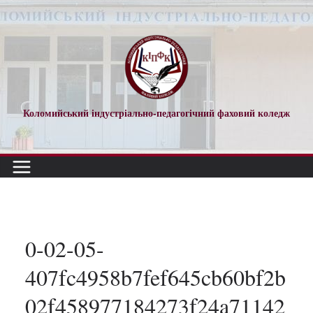
Перейти
до
вмісту
Коломийський індустріально-педагогічний фаховий коледж
0-02-05-
407fc4958b7fef645cb60bf2b
02f458977184273f24a71142