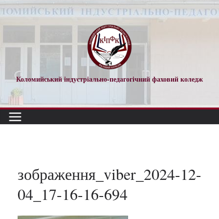
Перейти
до
вмісту
Коломийський індустріально-педагогічний фаховий коледж
зображення_viber_2024-12-
04_17-16-16-694