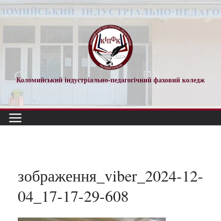
Перейти
до
вмісту
Коломийський індустріально-педагогічний фаховий коледж
зображення_viber_2024-12-
04_17-17-29-608