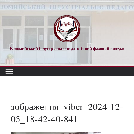
Перейти
до
вмісту
Коломийський індустріально-педагогічний фаховий коледж
зображення_viber_2024-12-
05_18-42-40-841