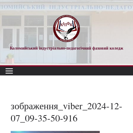
Перейти
до
вмісту
Коломийський індустріально-педагогічний фаховий коледж
зображення_viber_2024-12-
07_09-35-50-916