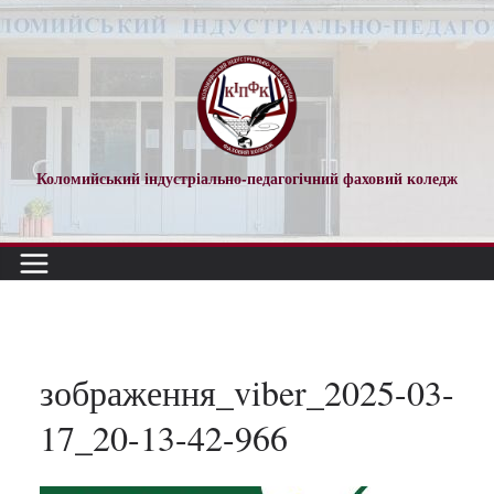
Перейти
до
вмісту
Коломийський індустріально-педагогічний фаховий коледж
зображення_viber_2025-03-
17_20-13-42-966