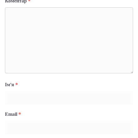
Коментар
*
Ім'я
*
Email
*