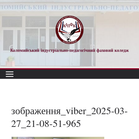
Перейти
до
вмісту
Коломийський індустріально-педагогічний фаховий коледж
зображення_viber_2025-03-
27_21-08-51-965