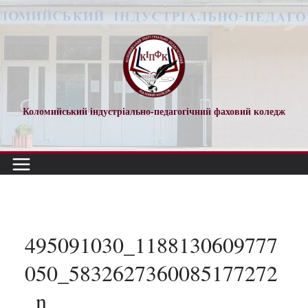
Перейти
до
вмісту
Коломийський індустріально-педагогічний фаховий коледж
495091030_1188130609777
050_5832627360085177272
_n