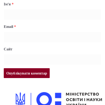
Ім'я
*
Email
*
Сайт