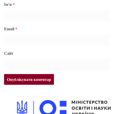
Ім'я
*
Email
*
Сайт