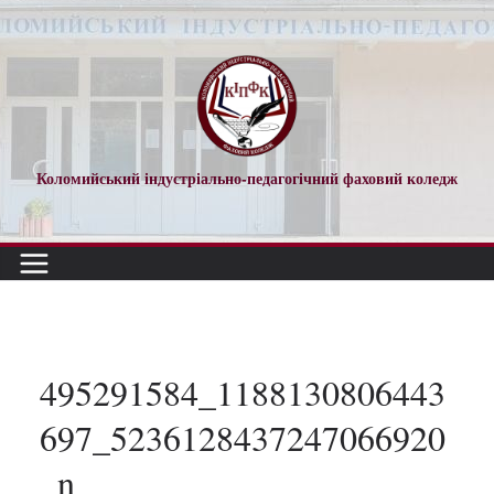
Перейти
до
вмісту
Коломийський індустріально-педагогічний фаховий коледж
495291584_1188130806443
697_5236128437247066920
_n