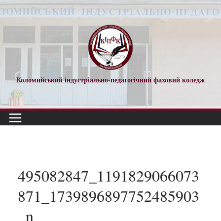
Перейти
до
вмісту
Коломийський індустріально-педагогічний фаховий коледж
495082847_1191829066073
871_1739896897752485903
_n