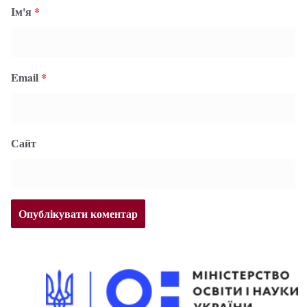
Ім'я
*
Email
*
Сайт