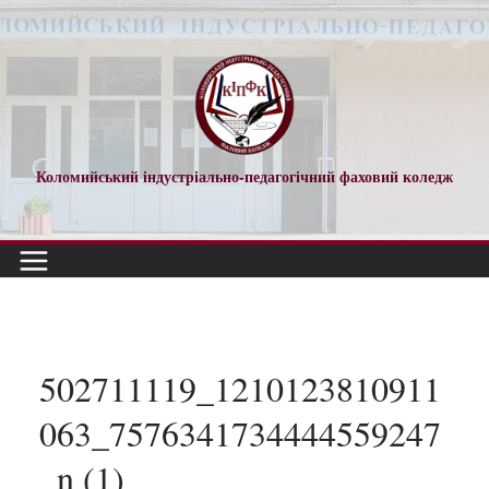
Перейти
до
вмісту
Коломийський індустріально-педагогічний фаховий коледж
502711119_1210123810911
063_7576341734444559247
_n (1)