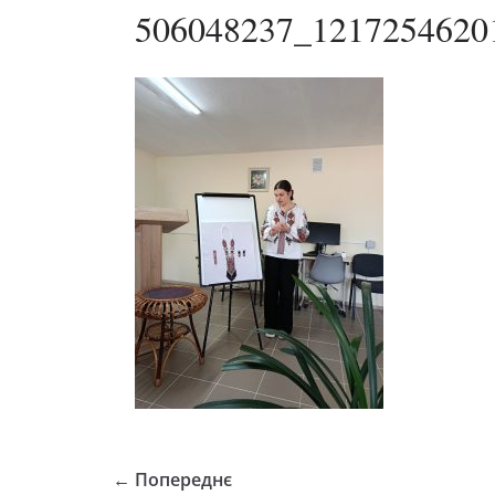
506048237_1217254620
← Попереднє